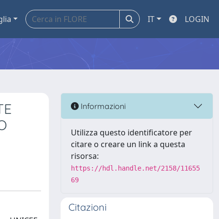
glia
IT
LOGIN
TE
Informazioni
O
Utilizza questo identificatore per
citare o creare un link a questa
risorsa:
https://hdl.handle.net/2158/11655
69
Citazioni