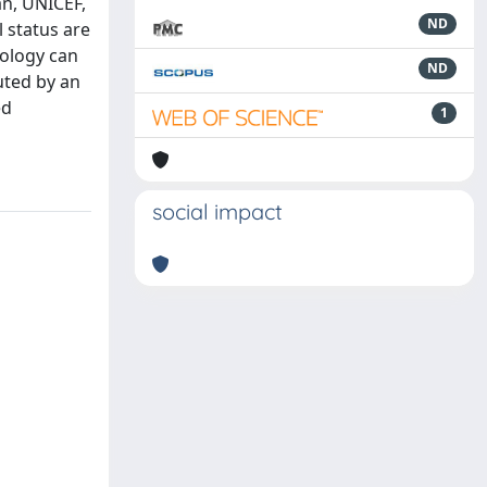
an, UNICEF,
ND
 status are
pology can
ND
uted by an
ed
1
social impact