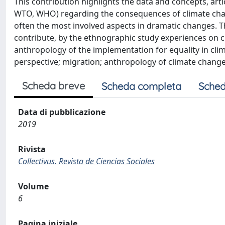
This contribution highlights the data and concepts, ar
WTO, WHO) regarding the consequences of climate chan
often the most involved aspects in dramatic changes. 
contribute, by the ethnographic study experiences on c
anthropology of the implementation for equality in cl
perspective; migration; anthropology of climate change
Scheda breve
Scheda completa
Sched
Data di pubblicazione
2019
Rivista
Collectivus. Revista de Ciencias Sociales
Volume
6
Pagina iniziale