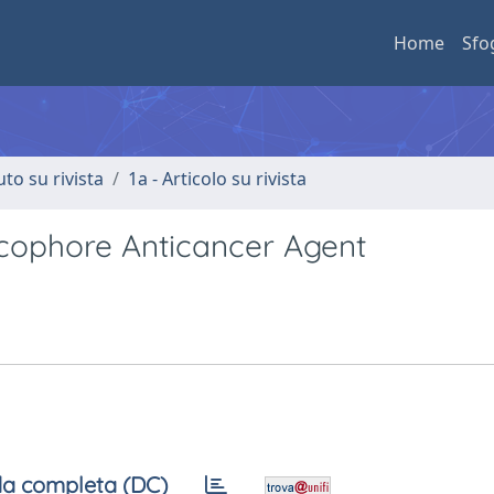
Home
Sfo
uto su rivista
1a - Articolo su rivista
acophore Anticancer Agent
a completa (DC)