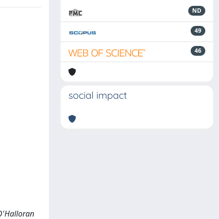
ND
49
46
social impact
 O'Halloran