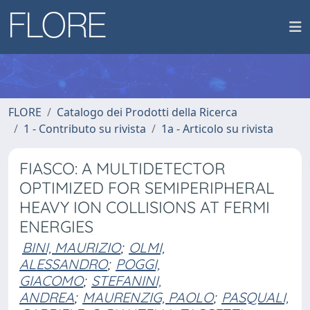
FLORE
Catalogo dei Prodotti della Ricerca
1 - Contributo su rivista
1a - Articolo su rivista
FIASCO: A MULTIDETECTOR
OPTIMIZED FOR SEMIPERIPHERAL
HEAVY ION COLLISIONS AT FERMI
ENERGIES
BINI, MAURIZIO
;
OLMI,
ALESSANDRO
;
POGGI,
GIACOMO
;
STEFANINI,
ANDREA
;
MAURENZIG, PAOLO
;
PASQUALI,