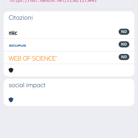
https://hdl.handle.net/2158/1175643
Citazioni
ND
ND
ND
social impact
Powered by
IRIS
-
about IRIS
-