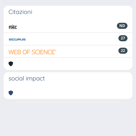
Citazioni
ND
27
22
social impact
Powered by
IRIS
-
about IRIS
-