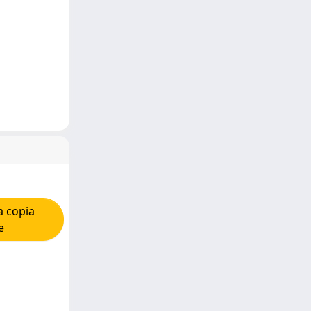
a copia
e