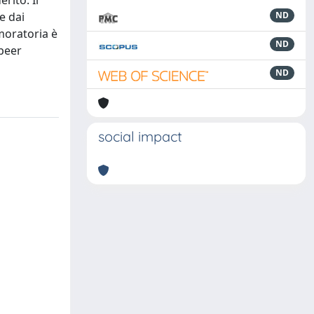
rito. Il
e dai
ND
moratoria è
ND
 peer
ND
social impact