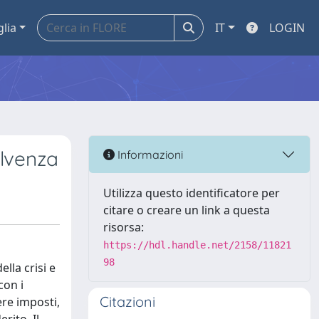
glia
IT
LOGIN
olvenza
Informazioni
Utilizza questo identificatore per
citare o creare un link a questa
risorsa:
https://hdl.handle.net/2158/11821
98
lla crisi e
con i
Citazioni
ere imposti,