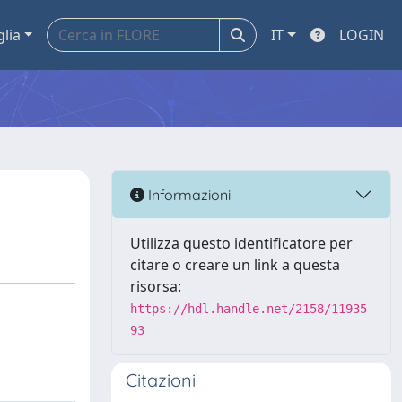
glia
IT
LOGIN
Informazioni
Utilizza questo identificatore per
citare o creare un link a questa
risorsa:
https://hdl.handle.net/2158/11935
93
Citazioni