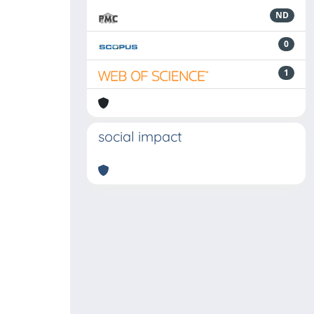
ND
0
1
social impact