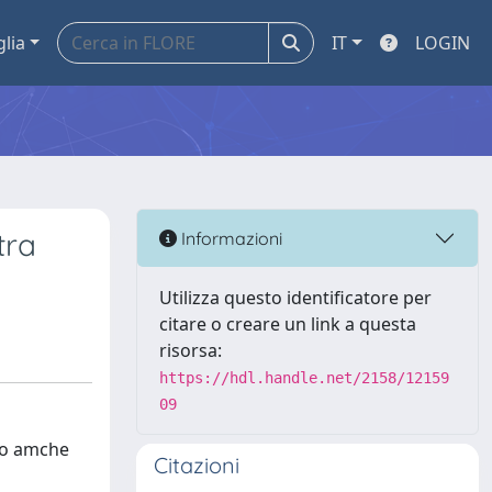
glia
IT
LOGIN
tra
Informazioni
Utilizza questo identificatore per
citare o creare un link a questa
risorsa:
https://hdl.handle.net/2158/12159
09
ico amche
Citazioni