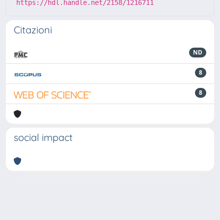
https://hdl.handle.net/2158/1216711
Citazioni
ND
8
8
social impact