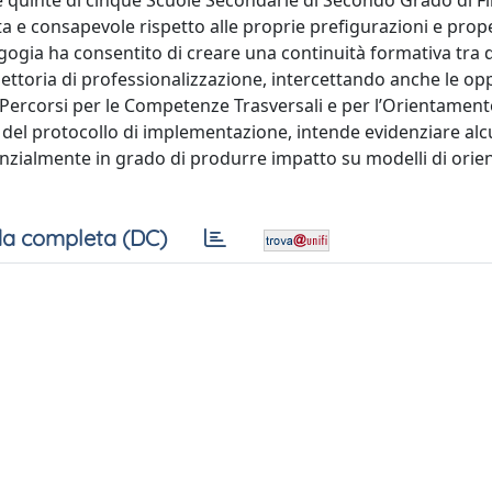
 e quinte di cinque Scuole Secondarie di Secondo Grado di F
ta e consapevole rispetto alle proprie prefigurazioni e prop
gogia ha consentito di creare una continuità formativa tra 
iettoria di professionalizzazione, intercettando anche le op
 Percorsi per le Competenze Trasversali e per l’Orientamento
e del protocollo di implementazione, intende evidenziare al
nzialmente in grado di produrre impatto su modelli di ori
a completa (DC)