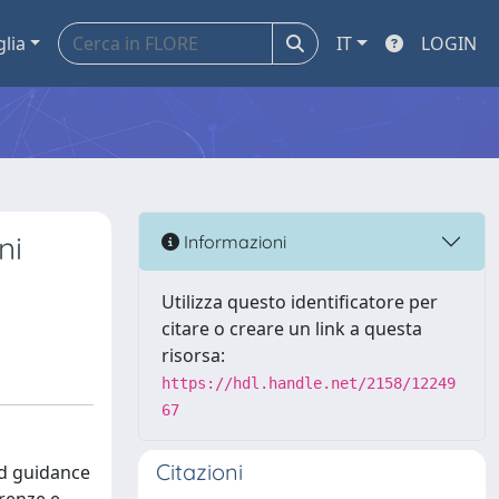
glia
IT
LOGIN
ni
Informazioni
Utilizza questo identificatore per
citare o creare un link a questa
risorsa:
https://hdl.handle.net/2158/12249
67
Citazioni
ed guidance