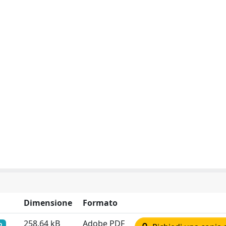
Dimensione
Formato
258.64 kB
Adobe PDF
o