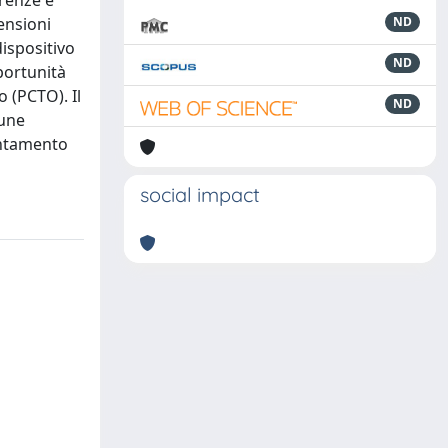
irenze e
ensioni
ND
dispositivo
ND
portunità
 (PCTO). Il
ND
cune
entamento
social impact