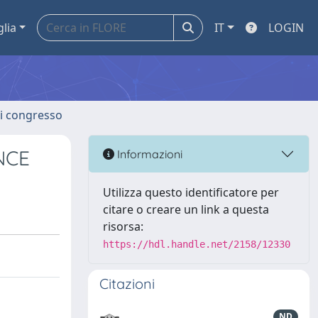
glia
IT
LOGIN
 di congresso
NCE
Informazioni
Utilizza questo identificatore per
citare o creare un link a questa
risorsa:
https://hdl.handle.net/2158/12330
Citazioni
ND