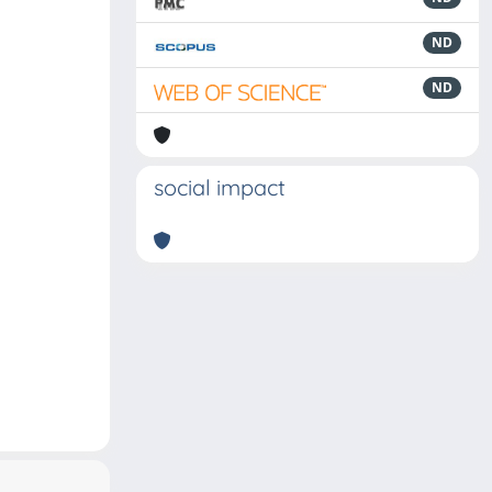
ND
ND
social impact