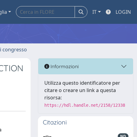
glia
IT
LOGIN
 di congresso
CTION
Informazioni
Utilizza questo identificatore per
citare o creare un link a questa
risorsa:
https://hdl.handle.net/2158/12338
Citazioni
a
ND