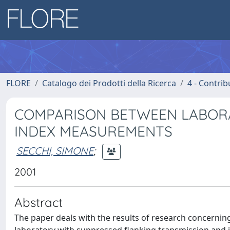
FLORE
Catalogo dei Prodotti della Ricerca
4 - Contrib
COMPARISON BETWEEN LABORA
INDEX MEASUREMENTS
SECCHI, SIMONE
;
2001
Abstract
The paper deals with the results of research concerning