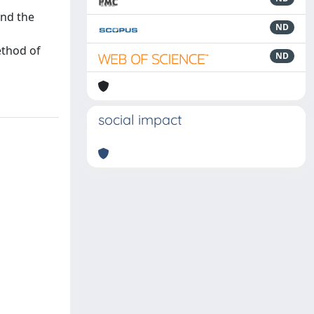
and the
ND
ethod of
ND
social impact