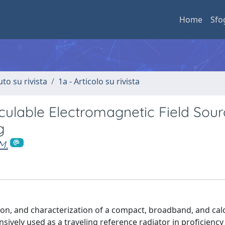
Home
Sfo
uto su rivista
1a - Articolo su rivista
ulable Electromagnetic Field Sour
g
M.
zation, and characterization of a compact, broadband, and cal
ively used as a traveling reference radiator in proficiency 