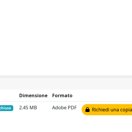
Dimensione
Formato
2.45 MB
Adobe PDF
chiuso
Richiedi una copia