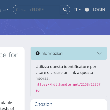
glia
IT
LOGIN
ce for
Informazioni
Utilizza questo identificatore per
citare o creare un link a questa
risorsa:
https://hdl.handle.net/2158/12357
95
culable
Citazioni
tests of