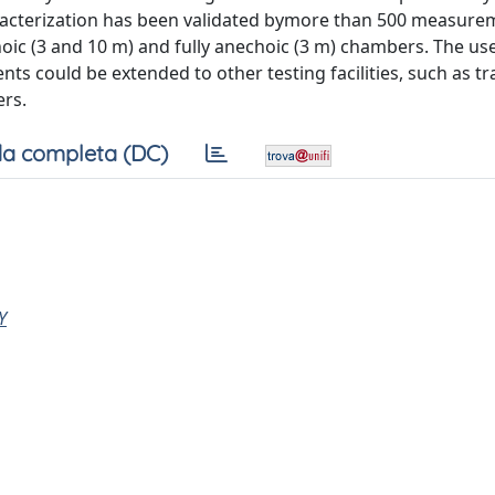
aracterization has been validated bymore than 500 measure
ic (3 and 10 m) and fully anechoic (3 m) chambers. The use
s could be extended to other testing facilities, such as t
rs.
a completa (DC)
Y