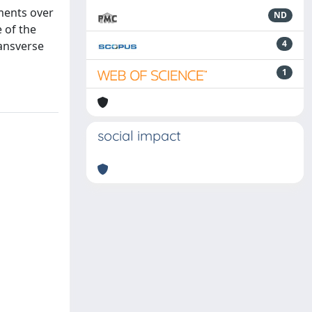
ments over
ND
 of the
4
ransverse
1
social impact