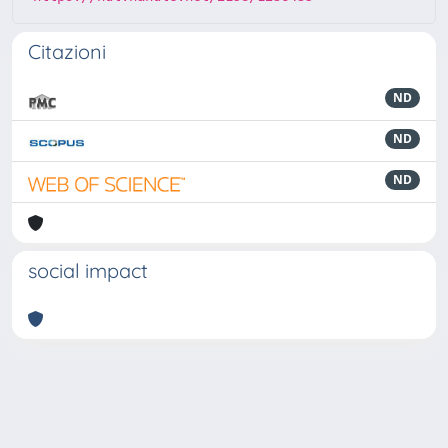
Citazioni
ND
ND
ND
social impact
Powered by
IRIS
-
about IRIS
-