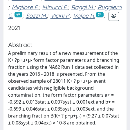
;
Migliore E.
;
Minucci E.
;
Raggi M.
;
Ruggiero
G.
;
Sozzi M.
;
Vicini P.
;
Volpe R.
;
2021
Abstract
A preliminary result of a new measurement of the
K+ ?p+µ+µ- form factor parameters and branching
fraction using the NA62 Run 1 data set collected in
the years 2016 - 2018 is presented. From the
observed sample of 28011 K+ ? p+µ+µ- event
candidates with negligible background
contamination, the form factor parameters a+ =
-0.592 ± 0.013stat ± 0.007syst ± 0.001ext and b+ =
-0.699 ± 0.046stat ± 0.035syst ± 0.003ext, and the
branching fraction B(K+ ? p+µ+µ-) = (9.27 ± 0.07stat
± 0.08syst ± 0.04ext) × 10-8 are obtained.