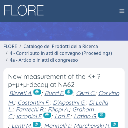
FLORE
Catalogo dei Prodotti della Ricerca
4 - Contributo in atti di convegno (Proceedings)
4a - Articolo in atti di congresso
New measurement of the K+ ?
p+µ+µ-decay at NA62
Bizzeti A.
;
Bucci F.
;
Cerri C.
;
Corvino
M.
;
Costantini F.
;
D'Agostini G.
;
Di Lella
L.
;
Fantechi R.
;
Filippi A.
;
Graham
C.
;
Iacopini E.
;
Lari E.
;
Latino G.
;
Lenti M.
;
Mannelli I.
;
Marchevski R.