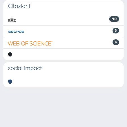
Citazioni
ND
5
4
social impact
Powered by
IRIS
-
about IRIS
-
Utilizzo dei cookie
-
Privacy
Copyright © 2026