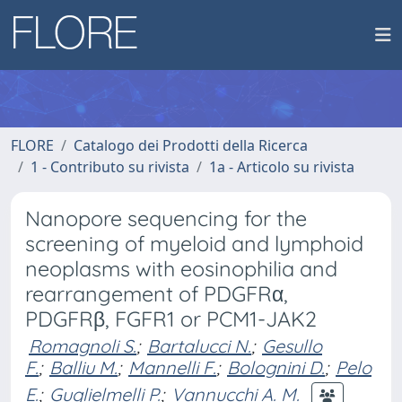
FLORE
Catalogo dei Prodotti della Ricerca
1 - Contributo su rivista
1a - Articolo su rivista
Nanopore sequencing for the
screening of myeloid and lymphoid
neoplasms with eosinophilia and
rearrangement of PDGFRα,
PDGFRβ, FGFR1 or PCM1-JAK2
Romagnoli S.
;
Bartalucci N.
;
Gesullo
F.
;
Balliu M.
;
Mannelli F.
;
Bolognini D.
;
Pelo
E.
;
Guglielmelli P.
;
Vannucchi A. M.