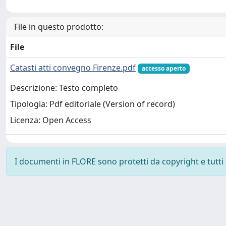
File in questo prodotto:
File
Catasti atti convegno Firenze.pdf
accesso aperto
Descrizione: Testo completo
Tipologia: Pdf editoriale (Version of record)
Licenza: Open Access
I documenti in FLORE sono protetti da copyright e tutti i 
Powered by
IRIS
-
about IRIS
-
Utilizzo dei cookie