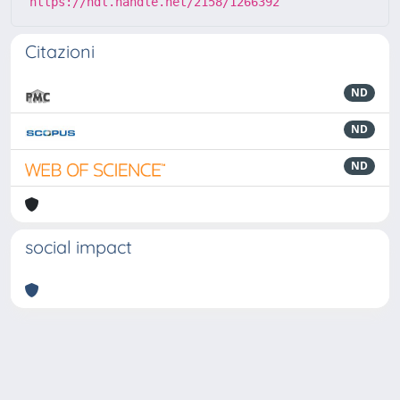
https://hdl.handle.net/2158/1266392
Citazioni
ND
ND
ND
social impact
Powered by
IRIS
-
about IRIS
-