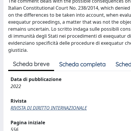
The comment deals with the possible consequences on e
Italian Constitutional Court No. 238/2014, which denied
on the differences to be taken into account, when evalua
exequatur proceedings, a matter that was not the object
remains uncertain. Lo scritto indaga sulle possibili con
di immunità degli Stati nei procedimenti di exequatur di 
evidenziano specificità delle procedure di exequatur che
giustizia.
Scheda breve
Scheda completa
Sched
Data di pubblicazione
2022
Rivista
RIVISTA DI DIRITTO INTERNAZIONALE
Pagina iniziale
556