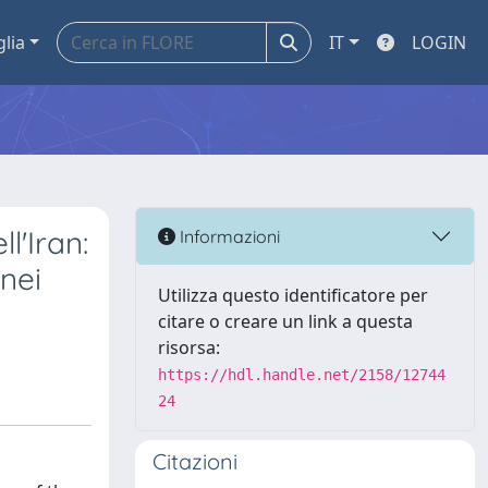
glia
IT
LOGIN
l'Iran:
Informazioni
 nei
Utilizza questo identificatore per
citare o creare un link a questa
risorsa:
https://hdl.handle.net/2158/12744
24
Citazioni