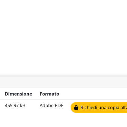
Dimensione
Formato
455.97 kB
Adobe PDF
Richiedi una copia all