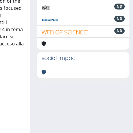
on of the
ND
is focused
g
ND
till
014 in tema
ND
lare si
acceso alla
social impact