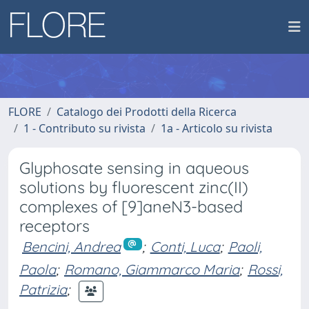
FLORE
Catalogo dei Prodotti della Ricerca
1 - Contributo su rivista
1a - Articolo su rivista
Glyphosate sensing in aqueous
solutions by fluorescent zinc(II)
complexes of [9]aneN3-based
receptors
Bencini, Andrea
;
Conti, Luca
;
Paoli,
Paola
;
Romano, Giammarco Maria
;
Rossi,
Patrizia
;