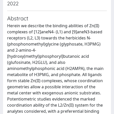
2022
Abstract
Herein we describe the binding abilities of Zn(II)
complexes of [12]aneN4- (L1) and [9]aneN3-based
receptors (L2, L3) towards the herbicides N-
(phosphonomethyl)glycine (glyphosate, H3PMG)
and 2-amino-4-
[hydroxy(methyl)phosphoryl]butanoic acid
(glufosinate, H2GLU), and also
aminomethylphosphonic acid (H2AMPA), the main
metabolite of H3PMG, and phosphate. All ligands
form stable Zn(II) complexes, whose coordination
geometries allow a possible interaction of the
metal center with exogenous anionic substrates.
Potentiometric studies evidenced the marked
coordination ability of the L2/Zn(II) system for the
analytes considered, with a preferential binding