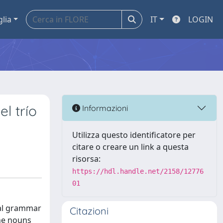
glia
IT
LOGIN
l trío
Informazioni
Utilizza questo identificatore per
citare o creare un link a questa
risorsa:
https://hdl.handle.net/2158/12776
01
nal grammar
Citazioni
the nouns