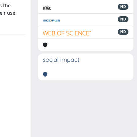
s the
ND
eir use.
ND
ND
social impact