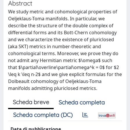
Abstract
We study metric and cohomological properties of
Oeljeklaus-Toma manifolds. In particular, we
describe the structure of the double complex of
differential forms and its Bott-Chern cohomology
and we characterize the existence of pluriclosed
(aka SKT) metrics in number-theoretic and
cohomological terms. Moreover, we prove they do
not admit any Hermitian metric $\omega$ such
that $\partial\overline\partial\omega^k = 0$ for $2
\leq k \leq n-2$ and we give explicit formulas for the
Dolbeault cohomology of Oeljeklaus-Toma
manifolds admitting pluriclosed metrics.
Scheda breve
Scheda completa
Scheda completa (DC)
Data di pubblicazione