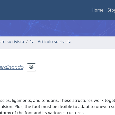
Home
Sfo
uto su rivista
1a - Articolo su rivista
Ferdinando
scles, ligaments, and tendons. These structures work toge
lsion. Plus, the foot must be flexible to adapt to uneven s
anatomy of the foot and its various structures.