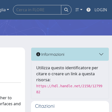
glia
IT
LOGIN
Informazioni
Utilizza questo identificatore per
citare o creare un link a questa
risorsa:
https://hdl.handle.net/2158/12799
82
ther to
urfaces and
Citazioni