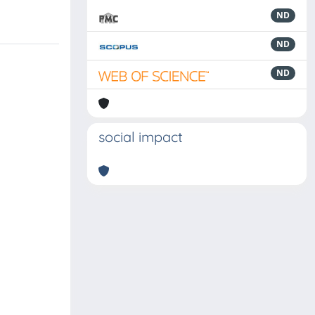
ND
ND
ND
social impact