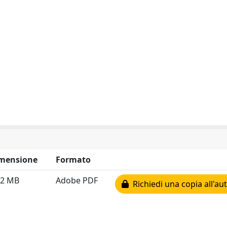
mensione
Formato
52 MB
Adobe PDF
Richiedi una copia all'au