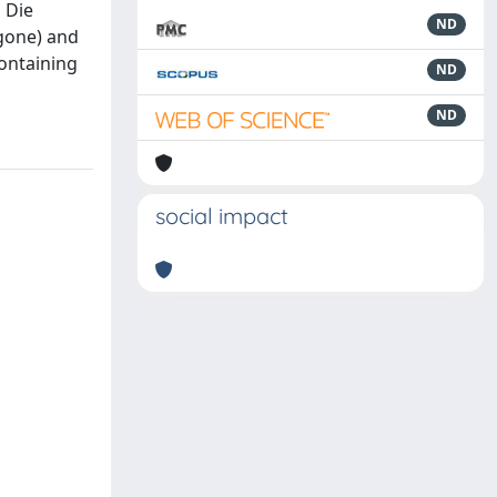
 Die
ND
gone) and
containing
ND
ND
social impact