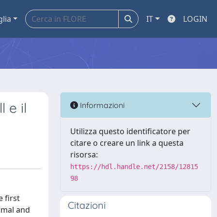
glia
IT
LOGIN
 e il
Informazioni
Utilizza questo identificatore per
citare o creare un link a questa
risorsa:
https://hdl.handle.net/2158/12815
98
 first
Citazioni
ormal and