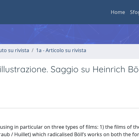
Home
Sfo
uto su rivista
1a - Articolo su rivista
lustrazione. Saggio su Heinrich Böll
ing in particular on three types of films: 1) the films of the
ub / Huillet) which radicalised Böll’s works on both the f