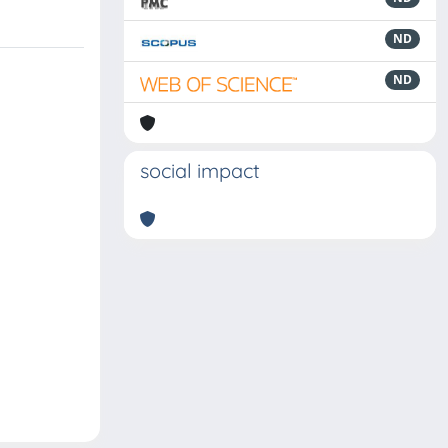
ND
ND
social impact