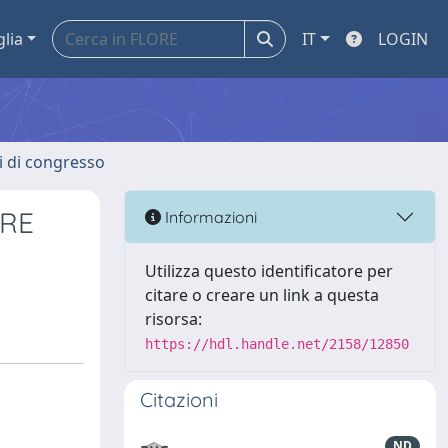
glia
IT
LOGIN
ti di congresso
ERE
Informazioni
Utilizza questo identificatore per
citare o creare un link a questa
risorsa:
https://hdl.handle.net/2158/12850
Citazioni
ND