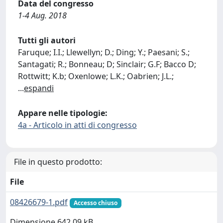
Data del congresso
1-4 Aug. 2018
Tutti gli autori
Faruque; I.I.; Llewellyn; D.; Ding; Y.; Paesani; S.;
Santagati; R.; Bonneau; D; Sinclair; G.F; Bacco D;
Rottwitt; K.b; Oxenlowe; L.K.; Oabrien; J.L.;
...
espandi
Appare nelle tipologie:
4a - Articolo in atti di congresso
File in questo prodotto:
File
08426679-1.pdf
Accesso chiuso
Dimensione 642.09 kB