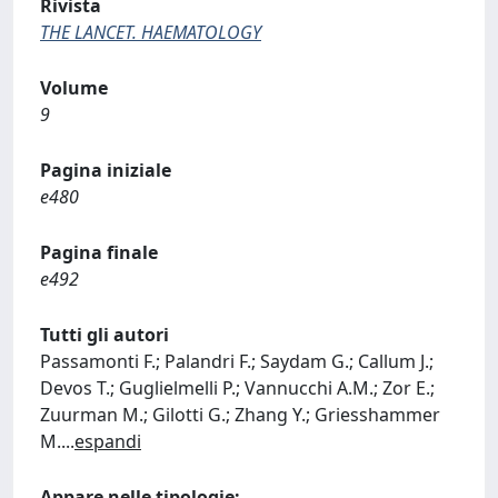
Rivista
THE LANCET. HAEMATOLOGY
Volume
9
Pagina iniziale
e480
Pagina finale
e492
Tutti gli autori
Passamonti F.; Palandri F.; Saydam G.; Callum J.;
Devos T.; Guglielmelli P.; Vannucchi A.M.; Zor E.;
Zuurman M.; Gilotti G.; Zhang Y.; Griesshammer
M.
...
espandi
Appare nelle tipologie: