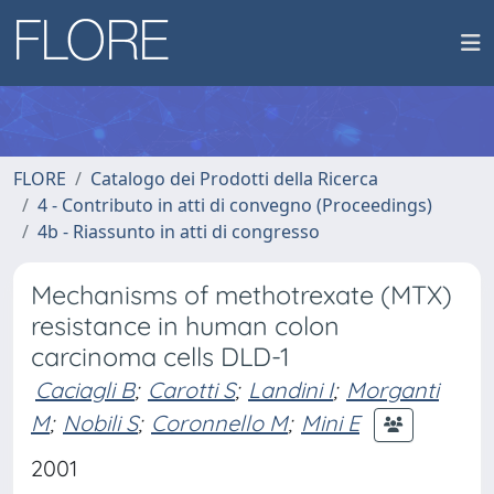
FLORE
Catalogo dei Prodotti della Ricerca
4 - Contributo in atti di convegno (Proceedings)
4b - Riassunto in atti di congresso
Mechanisms of methotrexate (MTX)
resistance in human colon
carcinoma cells DLD-1
Caciagli B
;
Carotti S
;
Landini I
;
Morganti
M
;
Nobili S
;
Coronnello M
;
Mini E
2001