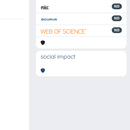
ND
ND
ND
social impact