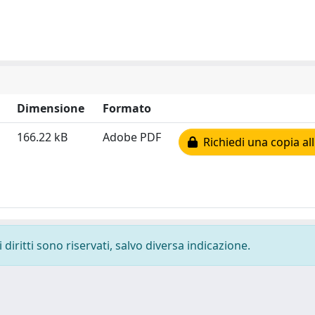
Dimensione
Formato
166.22 kB
Adobe PDF
Richiedi una copia all
diritti sono riservati, salvo diversa indicazione.