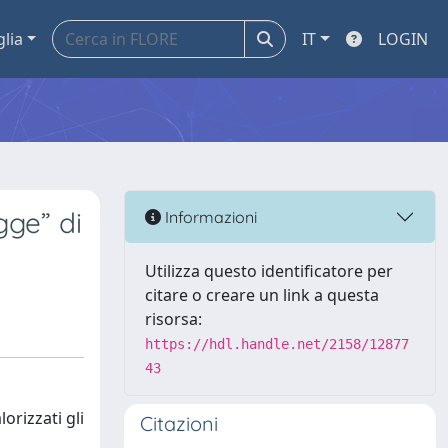
glia
IT
LOGIN
gge” di
Informazioni
Utilizza questo identificatore per
citare o creare un link a questa
risorsa:
https://hdl.handle.net/2158/12877
43
orizzati gli
Citazioni