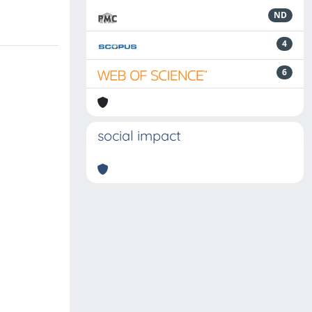
ND
4
6
social impact