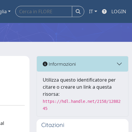
glia
IT
LOGIN
Informazioni
Utilizza questo identificatore per
citare o creare un link a questa
risorsa:
https://hdl.handle.net/2158/12882
45
al
Citazioni