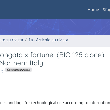
Home
Sfo
uto su rivista
1a - Articolo su rivista
ongata x fortunei (BIO 125 clone)
orthern Italy
mo
Conceptualization
rees and logs for technological use according to internation