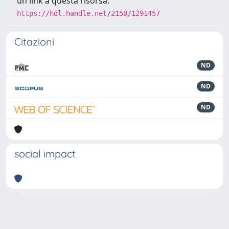
un link a questa risorsa:
https://hdl.handle.net/2158/1291457
Citazioni
ND
ND
ND
social impact