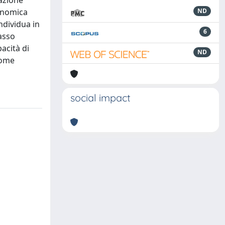
cazione
conomica
ND
ndividua in
6
asso
pacità di
ND
 come
social impact