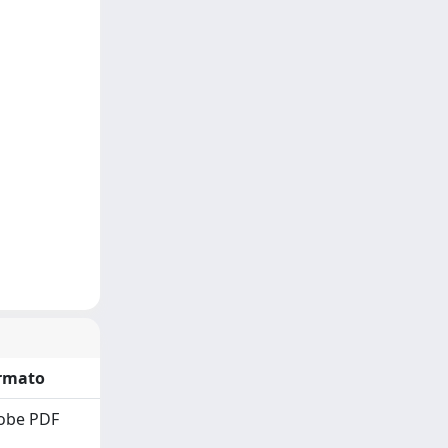
rmato
obe PDF