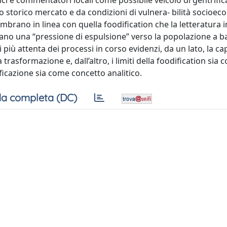
ici e commentatori locali come possibile veicolo di gentrifi
no storico mercato e da condizioni di vulnera- bilità socioe
mbrano in linea con quella foodification che la letteratura i
ano una “pressione di espulsione” verso la popolazione a b
i più attenta dei processi in corso evidenzi, da un lato, la ca
 trasformazione e, dall’altro, i limiti della foodification sia
cazione sia come concetto analitico.
a completa (DC)