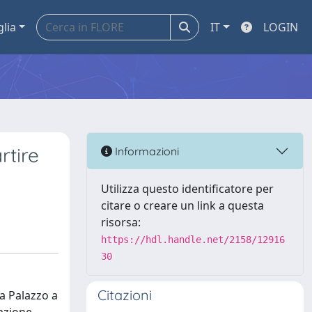
glia
IT
LOGIN
rtire
Informazioni
Utilizza questo identificatore per
citare o creare un link a questa
risorsa:
https://hdl.handle.net/2158/12916
30
Citazioni
ta Palazzo a