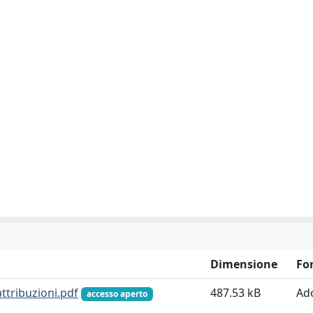
Dimensione
Fo
ttribuzioni.pdf
487.53 kB
Ad
accesso aperto