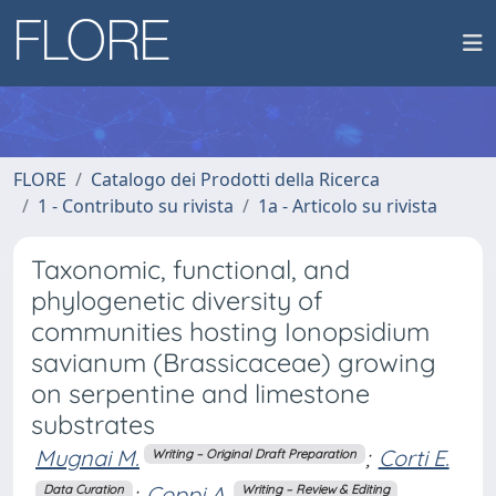
FLORE
Catalogo dei Prodotti della Ricerca
1 - Contributo su rivista
1a - Articolo su rivista
Taxonomic, functional, and
phylogenetic diversity of
communities hosting Ionopsidium
savianum (Brassicaceae) growing
on serpentine and limestone
substrates
Mugnai M.
;
Corti E.
Writing – Original Draft Preparation
;
Coppi A.
Data Curation
Writing – Review & Editing