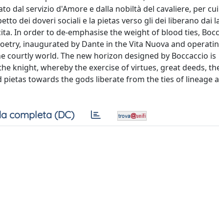
o dal servizio d'Amore e dalla nobiltà del cavaliere, per cui 
petto dei doveri sociali e la pietas verso gli dei liberano dai l
cita. In order to de-emphasise the weight of blood ties, Boc
poetry, inaugurated by Dante in the Vita Nuova and operati
e courtly world. The new horizon designed by Boccaccio is
 the knight, whereby the exercise of virtues, great deeds, th
nd pietas towards the gods liberate from the ties of lineage
a completa (DC)