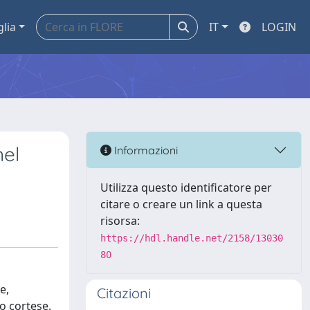
glia
IT
LOGIN
nel
Informazioni
Utilizza questo identificatore per
citare o creare un link a questa
risorsa:
https://hdl.handle.net/2158/13030
80
e,
Citazioni
o cortese.