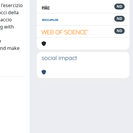
l'esercizio
ND
acci della
ND
caccio
ng with
ND
e
 and make
social impact