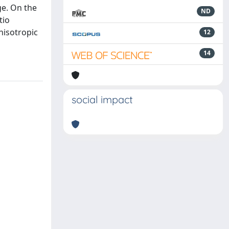
ge. On the
ND
tio
nisotropic
12
14
social impact