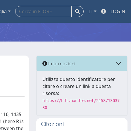
glia
IT
LOGIN
Informazioni
Utilizza questo identificatore per
citare o creare un link a questa
risorsa:
https://hdl.handle.net/2158/13037
30
 116, 1435
 (here R is
Citazioni
between the