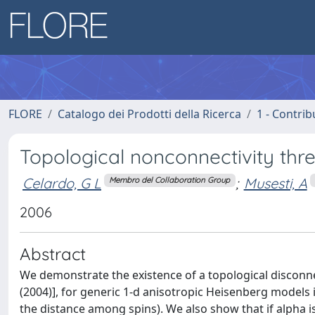
FLORE
Catalogo dei Prodotti della Ricerca
1 - Contrib
Topological nonconnectivity thr
Celardo, G L
;
Musesti, A
Membro del Collaboration Group
2006
Abstract
We demonstrate the existence of a topological disconnec
(2004)], for generic 1-d anisotropic Heisenberg models i
the distance among spins). We also show that if alpha 