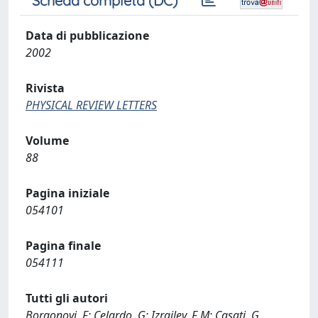
Scheda completa (DC)
Data di pubblicazione
2002
Rivista
PHYSICAL REVIEW LETTERS
Volume
88
Pagina iniziale
054101
Pagina finale
054111
Tutti gli autori
Borgonovi, F; Celardo, G; Izrailev, F M; Casati, G