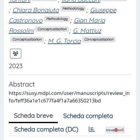
;
Chiara Bonaiuto
;
Giuseppe
Methodology
Castronovo
;
Gian Maria
Methodology
Rossolini
;
G. Mattiuz
Conceptualization
;
M. G. Torcia
Conceptualization
Conceptualization
2023
Abstract
https://susy.mdpi.com/user/manuscripts/review_in
fo/feff36a1e1c677fa4f1a7a66350213bd
Scheda breve
Scheda completa
Scheda completa (DC)