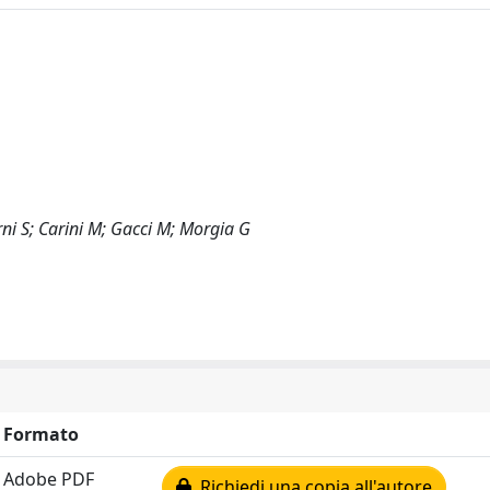
erni S; Carini M; Gacci M; Morgia G
Formato
Adobe PDF
Richiedi una copia all'autore