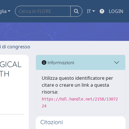
glia
IT
LOGIN
ti di congresso
GICAL
Informazioni
ITH
Utilizza questo identificatore per
citare o creare un link a questa
risorsa:
https://hdl.handle.net/2158/13072
24
Citazioni