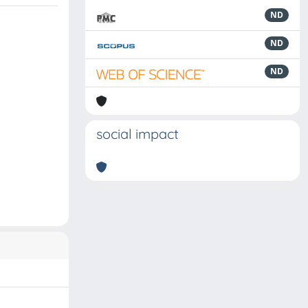
ND
ND
ND
social impact