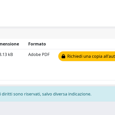
mensione
Formato
3.13 kB
Adobe PDF
Richiedi una copia all'au
diritti sono riservati, salvo diversa indicazione.