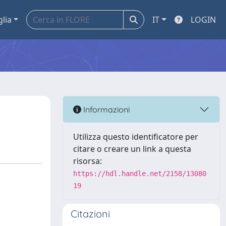
glia
IT
LOGIN
Informazioni
Utilizza questo identificatore per
citare o creare un link a questa
risorsa:
https://hdl.handle.net/2158/13080
19
Citazioni