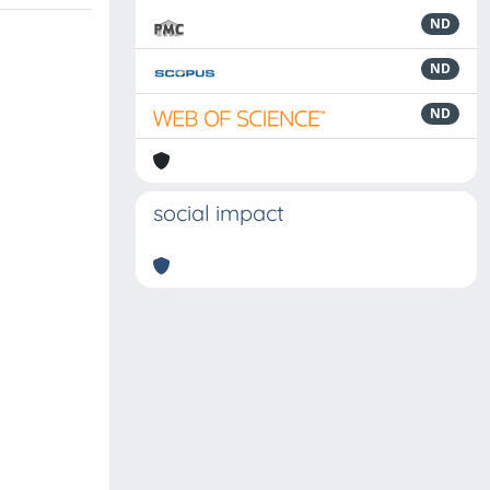
ND
ND
ND
social impact