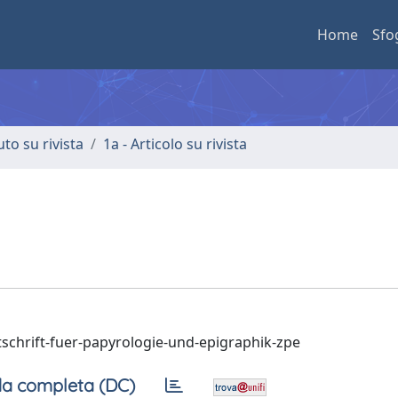
Home
Sfo
uto su rivista
1a - Articolo su rivista
eitschrift-fuer-papyrologie-und-epigraphik-zpe
a completa (DC)