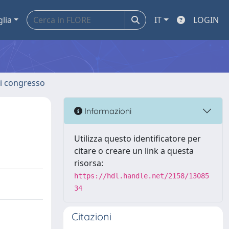
glia
IT
LOGIN
 di congresso
Informazioni
Utilizza questo identificatore per
citare o creare un link a questa
risorsa:
https://hdl.handle.net/2158/13085
34
Citazioni