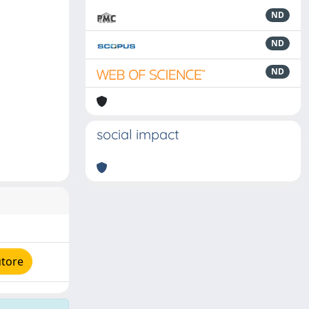
ND
ND
ND
social impact
utore