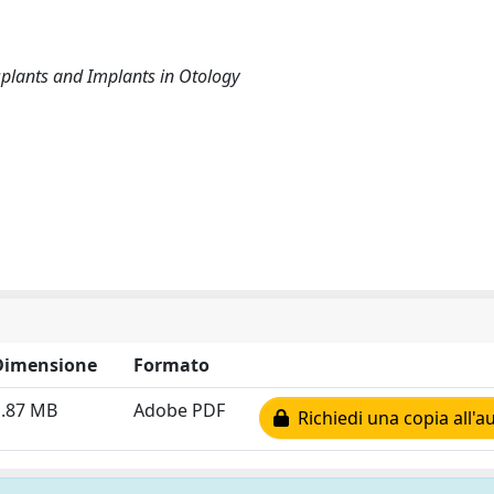
splants and Implants in Otology
Dimensione
Formato
1.87 MB
Adobe PDF
Richiedi una copia all'a