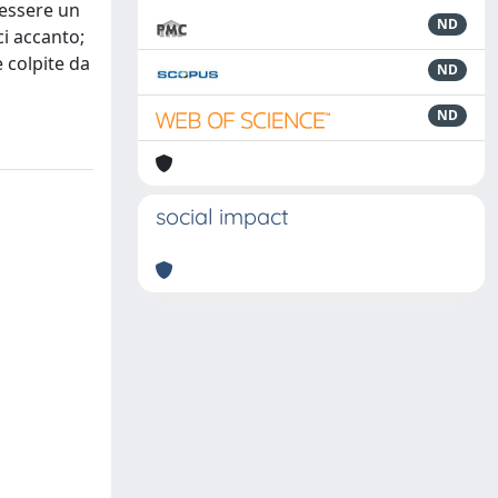
 essere un
ND
ci accanto;
 colpite da
ND
ND
social impact