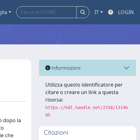
glia
IT
LOGIN
Informazioni
Utilizza questo identificatore per
citare o creare un link a questa
risorsa:
https://hdl.handle.net/2158/13146
05
 o dopo la
to
Citazioni
ie che