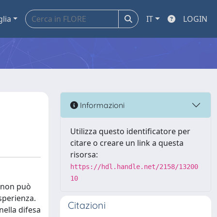
glia
IT
LOGIN
Informazioni
Utilizza questo identificatore per
citare o creare un link a questa
risorsa:
https://hdl.handle.net/2158/13200
10
à non può
sperienza.
Citazioni
nella difesa