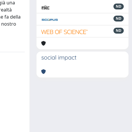
già una
ND
realtà
e fa della
ND
l nostro
ND
social impact