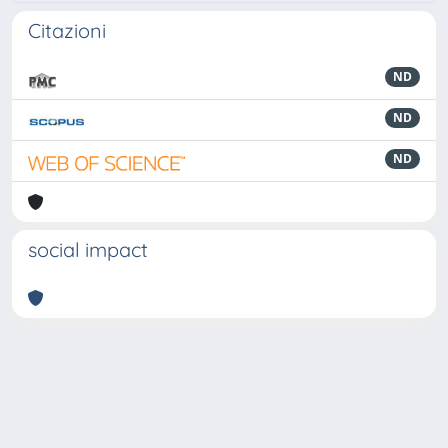
Citazioni
ND
ND
ND
social impact
Powered by
IRIS
-
about IRIS
-
Utilizzo dei cookie
-
Privacy
Copyright © 2026