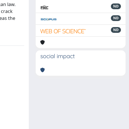
gan law.
ND
 crack
reas the
ND
ND
social impact