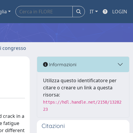
glia
IT
LOGIN
 di congresso
Informazioni
Utilizza questo identificatore per
citare o creare un link a questa
risorsa:
https://hdl.handle.net/2158/13282
23
 crack in a
e fatigue
Citazioni
or different