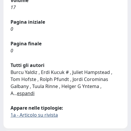
Volume
17
Pagina iniziale
0
Pagina finale
0
Tutti gli autori
Burcu Yaldiz , Erdi Kucuk # , Juliet Hampstead ,
Tom Hofste , Rolph Pfundt , Jordi Corominas
Galbany , Tuula Rinne , Helger G Yntema ,
A
...
espandi
Appare nelle tipologie:
1a - Articolo su rivista