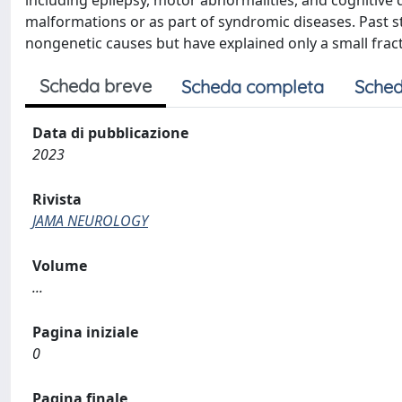
including epilepsy, motor abnormalities, and cognitive 
malformations or as part of syndromic diseases. Past 
nongenetic causes but have explained only a small fract
Scheda breve
Scheda completa
Sched
Data di pubblicazione
2023
Rivista
JAMA NEUROLOGY
Volume
...
Pagina iniziale
0
Pagina finale