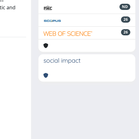
in
tic and
ND
26
26
social impact