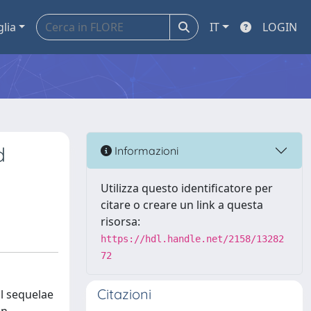
glia
IT
LOGIN
d
Informazioni
Utilizza questo identificatore per
citare o creare un link a questa
risorsa:
https://hdl.handle.net/2158/13282
72
Citazioni
l sequelae