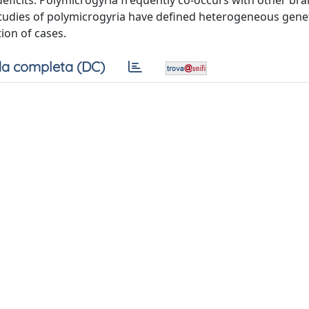
deficits. Polymicrogyria frequently co-occurs with other bra
studies of polymicrogyria have defined heterogeneous gene
ion of cases.
a completa (DC)