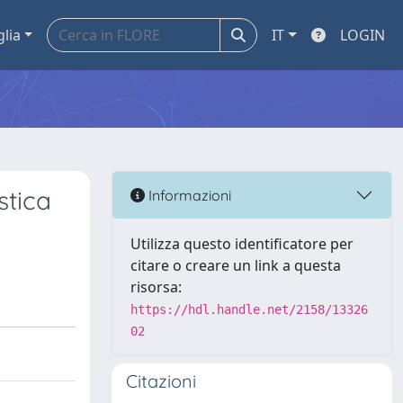
glia
IT
LOGIN
stica
Informazioni
Utilizza questo identificatore per
citare o creare un link a questa
risorsa:
https://hdl.handle.net/2158/13326
02
Citazioni