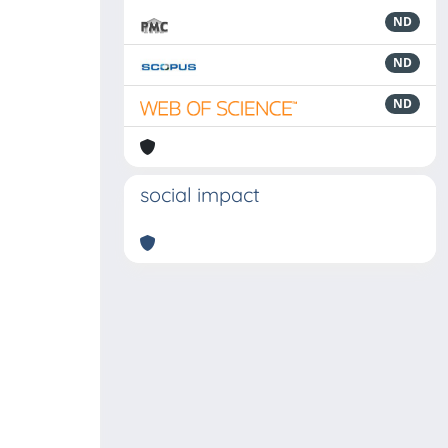
ND
ND
ND
social impact