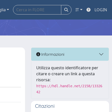
glia
IT
LOGIN
Informazioni
Utilizza questo identificatore per
citare o creare un link a questa
risorsa:
https://hdl.handle.net/2158/13326
42
Citazioni