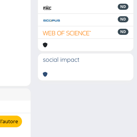
ND
ND
ND
social impact
l'autore