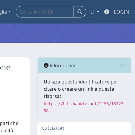
glia
IT
LOGIN
one
Informazioni
Utilizza questo identificatore per
citare o creare un link a questa
risorsa:
https://hdl.handle.net/2158/13423
58
spazi che
Citazioni
qualità