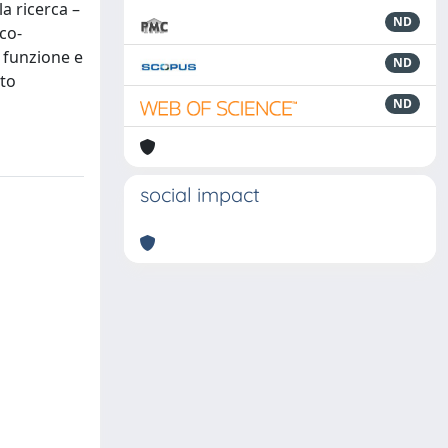
a ricerca –
ND
co-
, funzione e
ND
nto
ND
social impact