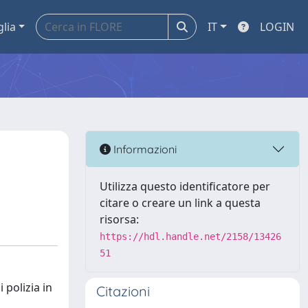
glia
IT
LOGIN
Informazioni
Utilizza questo identificatore per
citare o creare un link a questa
risorsa:
https://hdl.handle.net/2158/13426
51
 polizia in
Citazioni