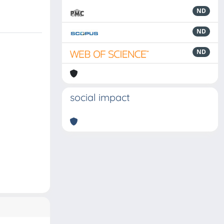
ND
ND
ND
social impact