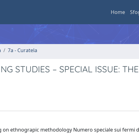
Home
Sfo
a
7a - Curatela
G STUDIES – SPECIAL ISSUE: THE
ing on ethnograpic methodology Numero speciale sui fermi di
a